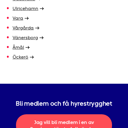
Ulricehamn
Vara
Vårgårda
Vänersborg
Åmål
Öckerö
Bli medlem och få hyrestrygghet
Jag vill bli medlem i en av