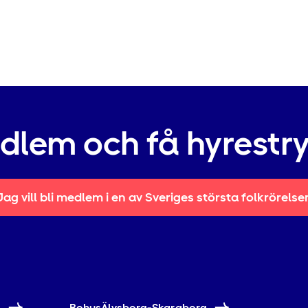
edlem och få hyrestr
Jag vill bli medlem i en av Sveriges största folkrörelse
e
BohusÄlvsborg-Skaraborg