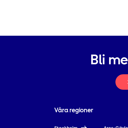
Bli m
Våra regioner
Stockholm
Aros-Gävl