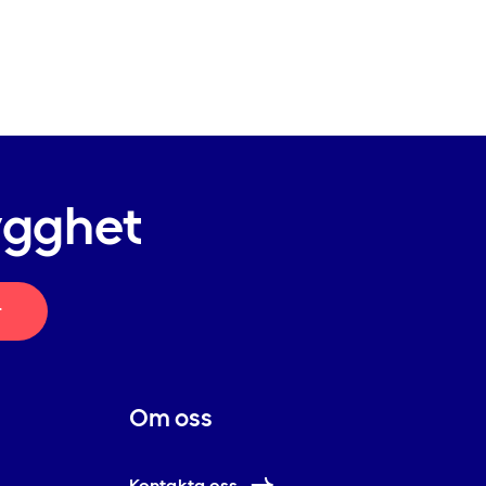
ygghet
r
Om oss
Kontakta oss