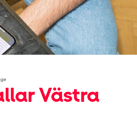
ige
lar Västra