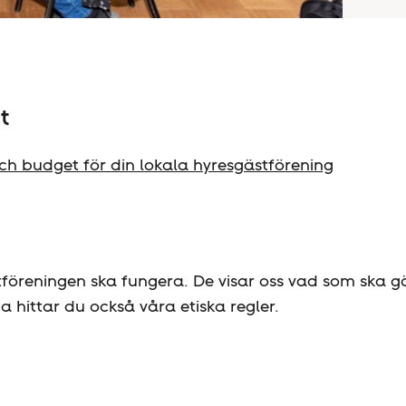
t
h budget för din lokala hyresgäst­förening
­föreningen ska fungera. De visar oss vad som ska g
a hittar du också våra etiska regler.