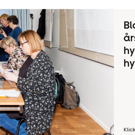
Bl
år
hy
hy
Klic