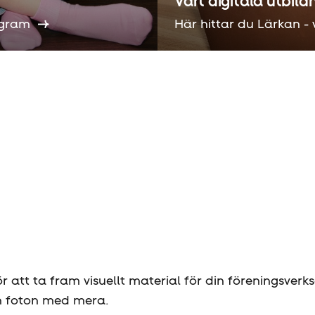
Vårt digitala utbil
rogram
Här hittar du Lärkan -
r att ta fram visuellt material för din föreningsver
ch foton med mera.