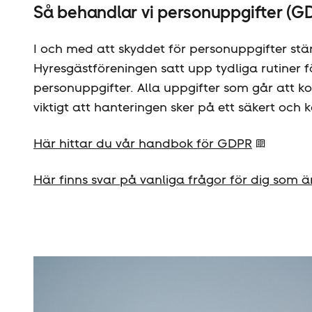
Så behandlar vi personuppgifter (G
I och med att skyddet för personuppgifter s
Hyresgäst­föreningen satt upp tydliga rutiner
personuppgifter. Alla uppgifter som går att kop
viktigt att hanteringen sker på ett säkert och k
Här hittar du vår handbok för GDPR
Här finns svar på vanliga frågor för dig som 