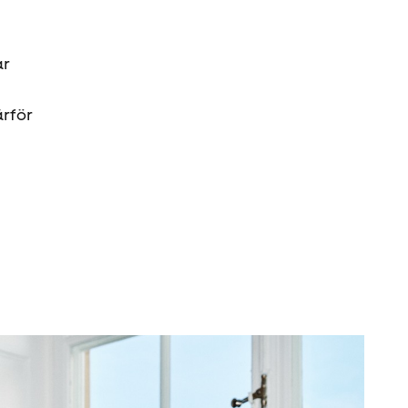
ar
ärför