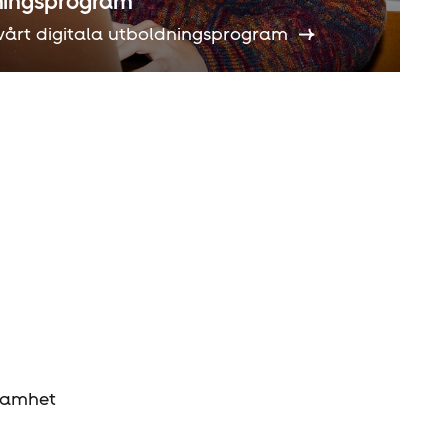
dningsprogram
 vårt digitala utboldningsprogram
ksamhet