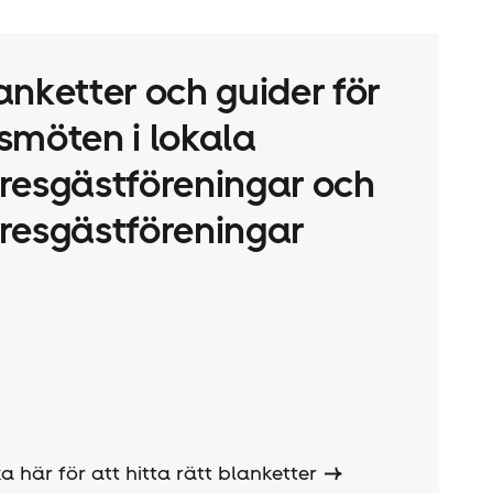
anketter och guider för
smöten i lokala
resgäst­föreningar och
resgäst­föreningar
ka här för att hitta rätt blanketter