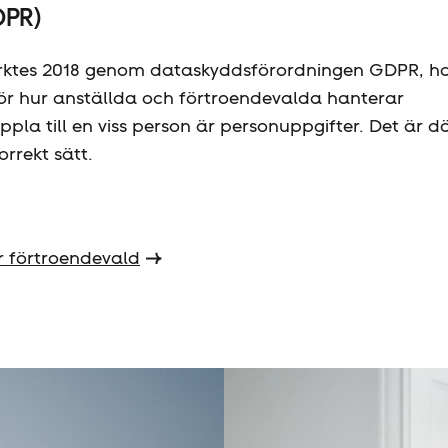
DPR)
tärktes 2018 genom dataskyddsförordningen GDPR, h
 för hur anställda och förtroendevalda hanterar
pla till en viss person är personuppgifter. Det är d
orrekt sätt.
är förtroendevald