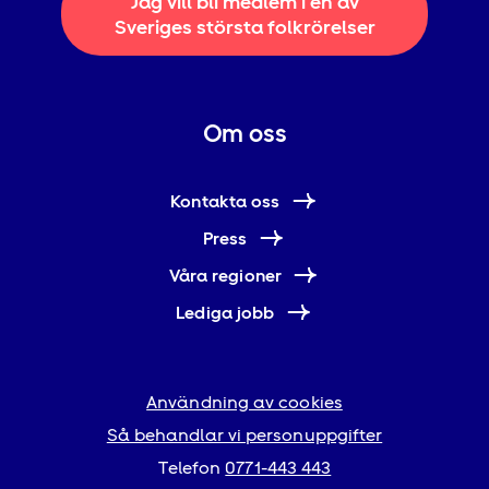
Jag vill bli medlem i en av
Sveriges största folkrörelser
Om oss
Kontakta oss
Press
Våra regioner
Lediga jobb
Användning av cookies
Så behandlar vi personuppgifter
Telefon
0771-443 443