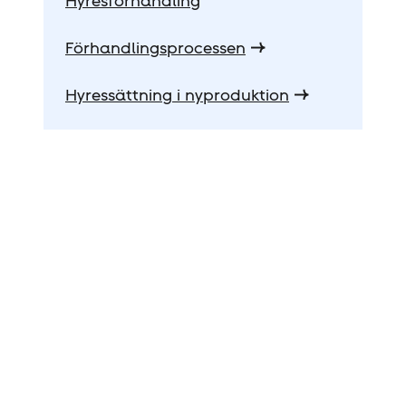
Hyresförhandling
Förhandlingsprocessen
Hyressättning i nyproduktion