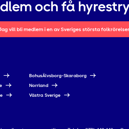
edlem och få hyrestr
Jag vill bli medlem i en av Sveriges största folkrörelse
e
BohusÄlvsborg-Skaraborg
e
Norrland
ne
Västra Sverige