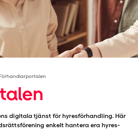
Förhandlarportalen
talen
s digitala tjänst för hyresförhandling. Här
srättsförening enkelt hantera era hyres­