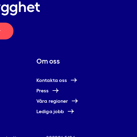
ygghet
r
Om oss
Kontakta oss
Press
Våra regioner
Lediga jobb