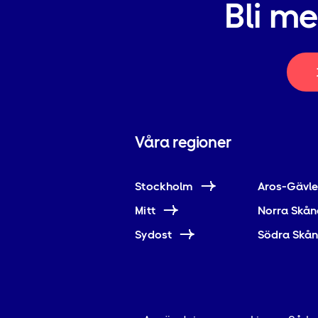
Bli m
Våra regioner
Stockholm
Aros-Gävl
Mitt
Norra Skån
Sydost
Södra Skå