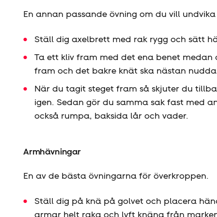
En annan passande övning om du vill undvika
Ställ dig axelbrett med rak rygg och sätt 
Ta ett kliv fram med det ena benet medan d
fram och det bakre knät ska nästan nudda
När du tagit steget fram så skjuter du till
igen. Sedan gör du samma sak fast med an
också rumpa, baksida lår och vader.
Armhävningar
En av de bästa övningarna för överkroppen.
Ställ dig på knä på golvet och placera händ
armar helt raka och lyft knäna från marken