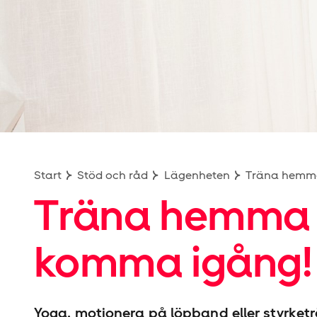
Start
Stöd och råd
Lägenheten
Träna hem
Träna hemma – 
komma igång!
Yoga, motionera på löpband eller styrke