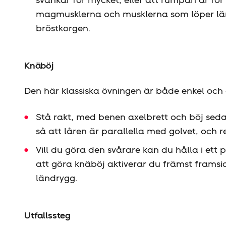
magmusklerna och musklerna som löper läng
bröstkorgen.
Knäböj
Den här klassiska övningen är både enkel och e
Stå rakt, med benen axelbrett och böj seda
så att låren är parallella med golvet, och r
Vill du göra den svårare kan du hålla i ett
att göra knäböj aktiverar du främst framsi
ländrygg.
Utfallssteg