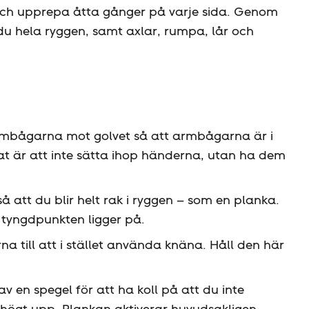
o, och upprepa åtta gånger på varje sida. Genom
 hela ryggen, samt axlar, rumpa, lår och
rmbågarna mot golvet så att armbågarna är i
at är att inte sätta ihop händerna, utan ha dem
 så att du blir helt rak i ryggen – som en planka.
tyngdpunkten ligger på.
rna till att i stället använda knäna. Håll den här
v en spegel för att ha koll på att du inte
r högt upp. Plankan aktiverar huvudsakligen