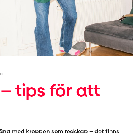
ma
tips för att
träna med kroppen som redskap – det finns