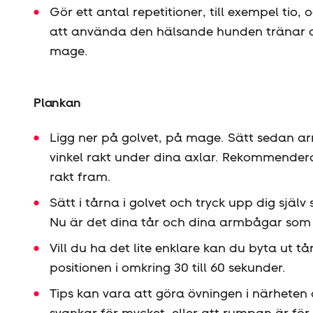
Gör ett antal repetitioner, till exempel ti
att använda den hälsande hunden tränar du
mage.
Plankan
Ligg ner på golvet, på mage. Sätt sedan a
vinkel rakt under dina axlar. Rekommender
rakt fram.
Sätt i tårna i golvet och tryck upp dig själv
Nu är det dina tår och dina armbågar som 
Vill du ha det lite enklare kan du byta ut tå
positionen i omkring 30 till 60 sekunder.
Tips kan vara att göra övningen i närheten a
svankar för mycket, eller att rumpan är fö