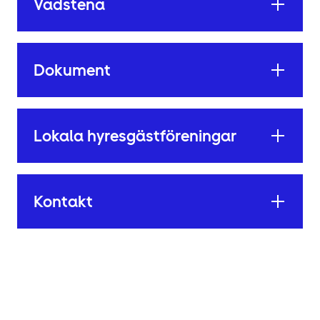
Vadstena
Dokument
Lokala hyresgäst­föreningar
Kontakt
P
å
g