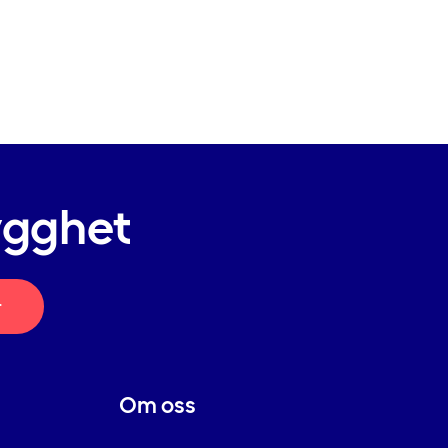
ygghet
r
Om oss