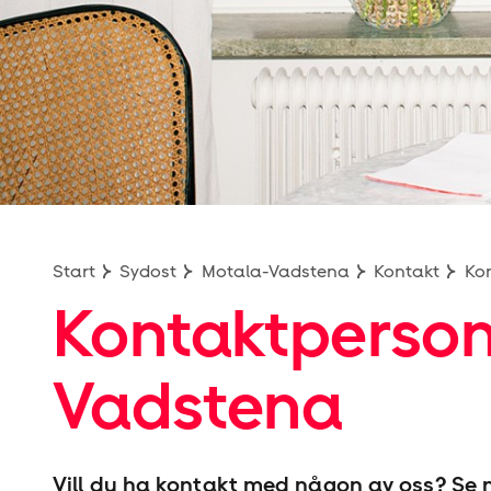
Hyresgäst­föreningen
Start
Sydost
Motala-Vadstena
Kontakt
Ko
Kontaktperson
Vadstena
Vill du ha kontakt med någon av oss? Se 