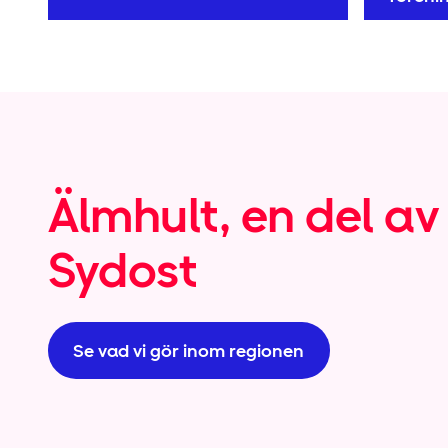
Älmhult, en del av
Sydost
Se vad vi gör inom regionen