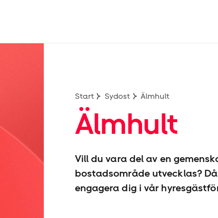
Start
Sydost
Älmhult
Älmhult
Vill du vara del av en gemenska
bostadsområde utvecklas? Då 
engagera dig i vår hyresgäst­fö