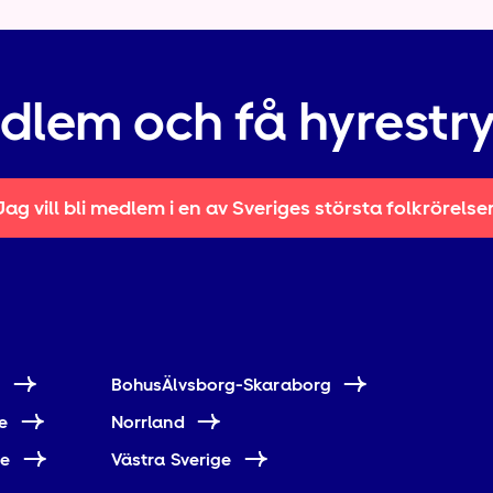
edlem och få hyrestr
Jag vill bli medlem i en av Sveriges största folkrörelse
e
BohusÄlvsborg-Skaraborg
e
Norrland
ne
Västra Sverige