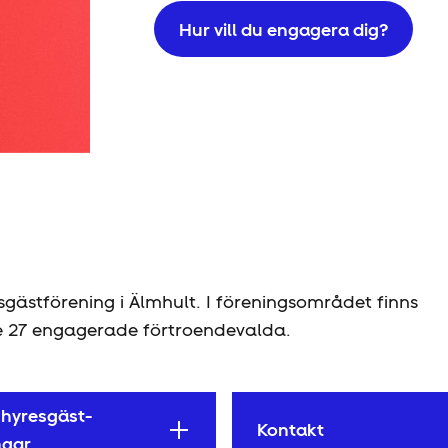
Hur vill du engagera dig?
esgäst­förening i Älmhult. I föreningsområdet finns
 27 engagerade förtroendevalda.
 hyresgäst­
Kontakt
ngar