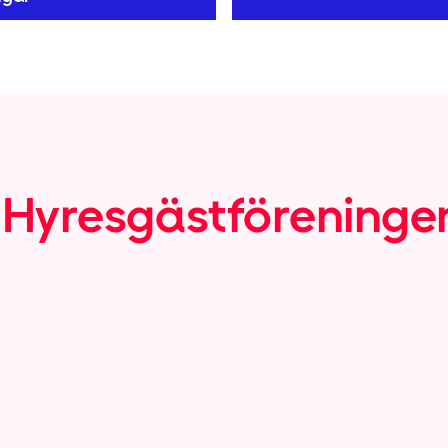
 Hyresgäst­föreningen