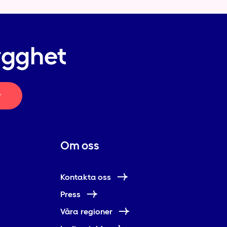
ygghet
r
Om oss
Kontakta oss
Press
Våra regioner