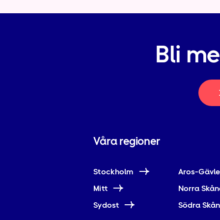
Bli m
Våra regioner
Stockholm
Aros-Gävl
Mitt
Norra Skån
Sydost
Södra Skå