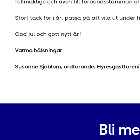
fullmäktige
och även till
förbundsstämman
un
Stort tack för i år, passa på att vila ut under
God jul och gott nytt år!
Varma hälsningar
Susanne Sjöblom, ordförande, Hyresgäst­fören
Bli m