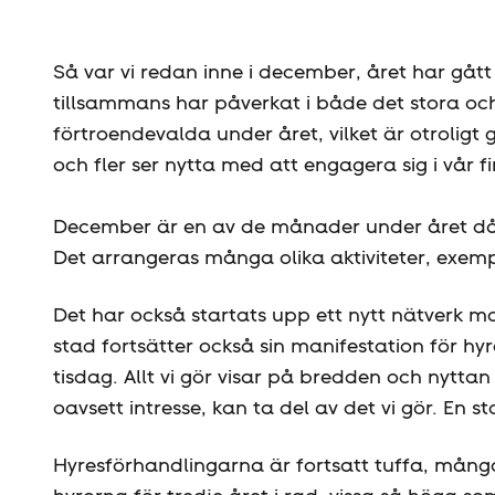
Så var vi redan inne i december, året har gått i 
tillsammans har påverkat i både det stora och i
förtroendevalda under året, vilket är otroligt 
och fler ser nytta med att engagera sig i vår fi
December är en av de månader under året då v
Det arrangeras många olika aktiviteter, exempe
Det har också startats upp ett nytt nätverk mo
stad fortsätter också sin manifestation för h
tisdag. Allt vi gör visar på bredden och nyttan
oavsett intresse, kan ta del av det vi gör. En st
Hyres­förhandlingarna är fortsatt tuffa, mång