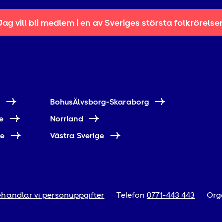
Jag vill bli medlem i en av Sveriges största folkrörelse
e
BohusÄlvsborg-Skaraborg
e
Norrland
ne
Västra Sverige
handlar vi personuppgifter
Telefon
0771-443 443
Org