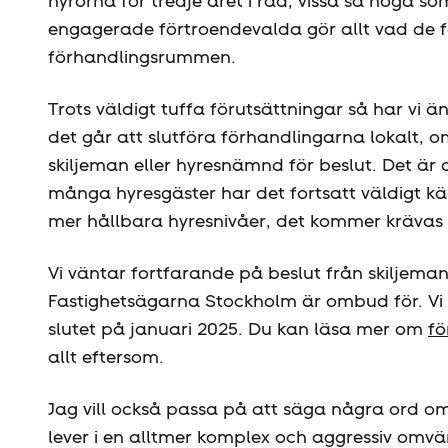
hyrorna för tredje året i rad, vissa så höga s
engagerade förtroendevalda gör allt vad de fö
förhandlingsrummen.
Trots väldigt tuffa förutsättningar så har vi än
det går att slutföra förhandlingarna lokalt, om
skiljeman eller hyresnämnd för beslut. Det ä
många hyresgäster har det fortsatt väldigt kä
mer hållbara hyresnivåer, det kommer krävas 
Vi väntar fortfarande på beslut från skiljem
Fastighetsägarna Stockholm är ombud för. Vi 
slutet på januari 2025. Du kan läsa mer om
fö
allt eftersom.
Jag vill också passa på att säga några ord o
lever i en alltmer komplex och aggressiv omvä