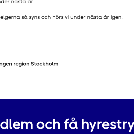
der nästa år.
 helgerna så syns och hörs vi under nästa år igen.
ingen region Stockholm
edlem och få hyrestr