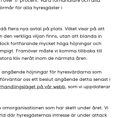
om över 17 procent. Våra förhandlare och alla
rmår för alla hyresgäster i
då flera nya avtal på plats. Vilket visar på att
 den verkliga viljan finns, utan att blanda in
r dock fortfarande mycket höga höjningar och
mpigt. Framöver måste vi komma tillbaka till
stora kliv neråt inom de närmsta åren.
an angående höjningar för hyresvärdarna som
förväntar oss ett beslut angående detta senast i
rhandlingsläget på vår webb
, som vi uppdaterar
m omorganisationen som har skett under året. Vi
rld där hyresgästernas intresse är under attack