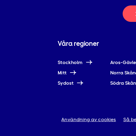
Våra regioner
Stockholm
Aros-Gävl
Mitt
Norra Skån
Sydost
Södra Skå
Användning av cookies
Så be