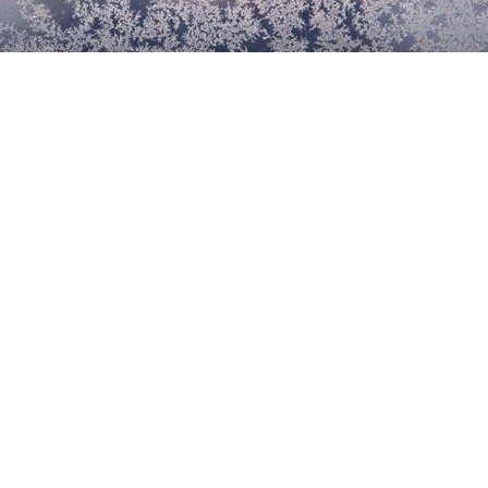
Vems ansvar är det att skotta snö
utanför porten?
Film: Detta gäller för din hyresrätt under
vintertid
Bli medlem och få hyrestrygghet
Jag vill bli medlem i en av
Sveriges största folkrörelser