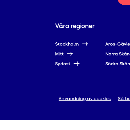
Våra regioner
Stockholm
Aros-Gävl
Mitt
Norra Skån
Sydost
Södra Skå
Användning av cookies
Så be