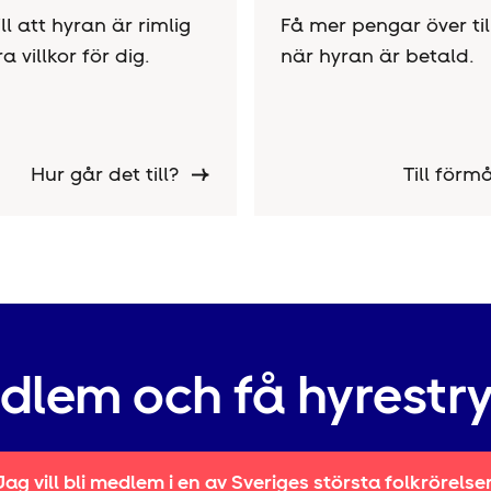
till att hyran är rimlig
Få mer pengar över till
 villkor för dig.
när hyran är betald.
Hur går det till?
Till för
edlem och få hyrestr
Jag vill bli medlem i en av Sveriges största folkrörelse