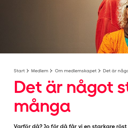
Start
Medlem
Om medlemskapet
Det är någ
Det är något s
många
Varför då? Jo för då får vi en starkare röst