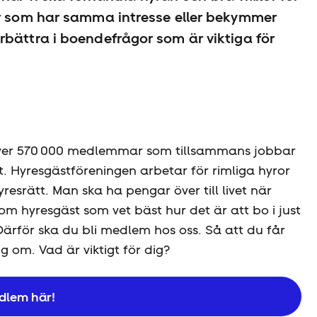
er som har samma intresse eller bekymmer
bättra i boendefrågor som är viktiga för
d över 570 000 medlemmar som tillsammans jobbar
. Hyresgäst­föreningen arbetar för rimliga hyror
hyresrätt. Man ska ha pengar över till livet när
om hyresgäst som vet bäst hur det är att bo i just
ärför ska du bli medlem hos oss. Så att du får
g om. Vad är viktigt för dig?
dlem här!