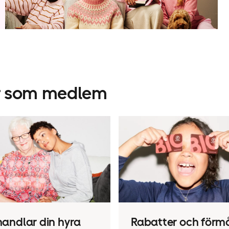
år som medlem
handlar din hyra
Rabatter och förm