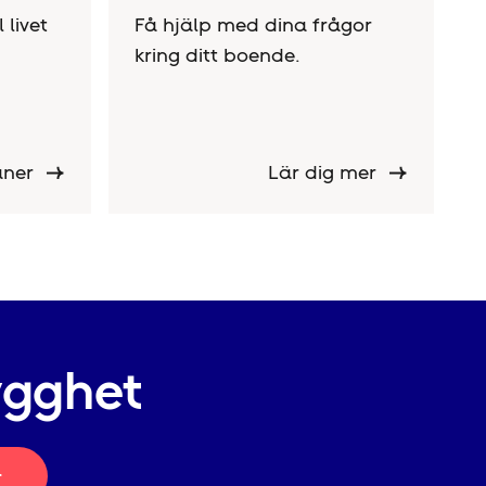
 livet
Få hjälp med dina frågor
kring ditt boende.
måner
Lär dig mer
ygghet
r