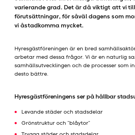
varierande grad. Det är då viktigt att vi 
förutsättningar, för såväl dagens som 
vi åstadkomma mycket.
Hyresgäst­föreningen är en bred samhällsaktö
arbetar med dessa frågor. Vi är en naturlig 
samhällsutvecklingen och de processer som ing
desto bättre.
Hyresgäst­föreningens ser på hållbar stads
Levande städer och stadsdelar
Grönstruktur och ”blåytor”
Trygga städer och stadsdelar