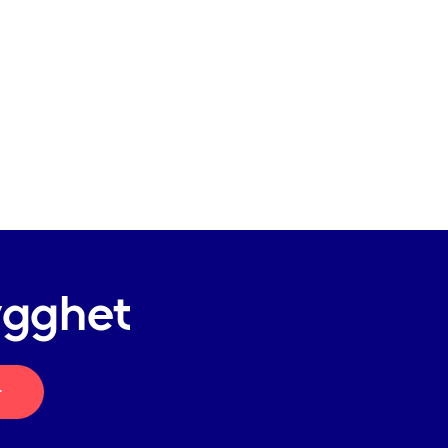
ygghet
r