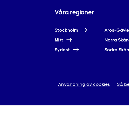
Våra regioner
Stockholm
Aros-Gävl
Mitt
Norra Skån
Sydost
Södra Skå
Användning av cookies
Så be