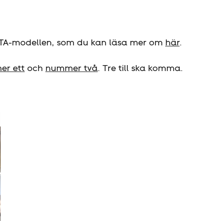
LITA-modellen, som du kan läsa mer om
här
.
r ett
och
nummer två
. Tre till ska komma.