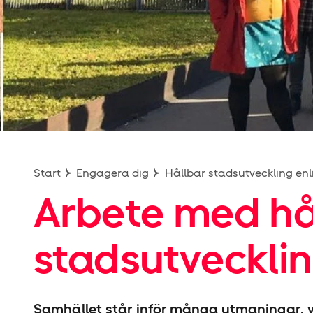
Hyresgäst­föreningen
Start
Engagera dig
Hållbar stadsutveckling enli
Arbete med hå
stadsutveckli
Samhället står inför många utmaningar, vi