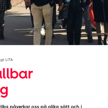
gt LITA
llbar
ng
lka påverkar oss på olika sätt och i