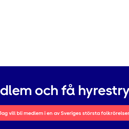
edlem och få hyrestr
Jag vill bli medlem i en av Sveriges största folkrörelse