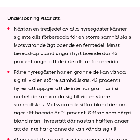
Undersökning visar att:
Nästan en tredjedel av alla hyresgäster känner
sig inte alls förberedda för en större samhällskris.
Motsvarande ägt boende en femtedel. Minst
beredskap bland unga i hyrt boende där 43
procent anger att de inte alls är förberedda.
Färre hyresgäster har en granne de kan vända
sig till vid en större samhällskris. 43 procent i
hyresrätt uppger att de inte har grannar i sin
närhet de kan vända sig till vid en större
samhällskris. Motsvarande siffra bland de som
äger sitt boende är 21 procent. Siffran som högst
bland män i hyresrätt där nästan hälften anger
att de inte har granne de kan vända sig till.
61 procent i hyresrätt har inga pengar i form av