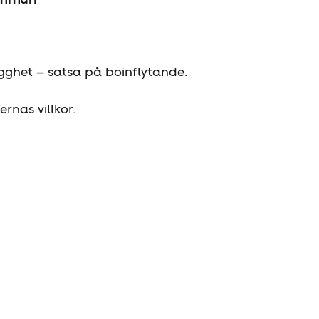
ygghet – satsa på boinflytande.
rnas villkor.