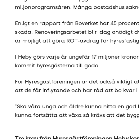
miljonprogramsåren. Många bostadshus sakna
Enligt en rapport från Boverket har 45 procent
skada. Renoveringsarbetet blir idag onödigt dy
är möjligt att göra ROT-avdrag för hyresfastig
I Heby görs varje år ungefär 17 miljoner krono
kommit hyresgästerna till godo.
För Hyresgäst­föreningen är det också viktigt a
att de får inflytande och har råd att bo kvar 
”Ska våra unga och äldre kunna hitta en god 
kunna fortsätta att växa så krävs att det byg
Tre krav från Hyresgäst­föreningen Heby 