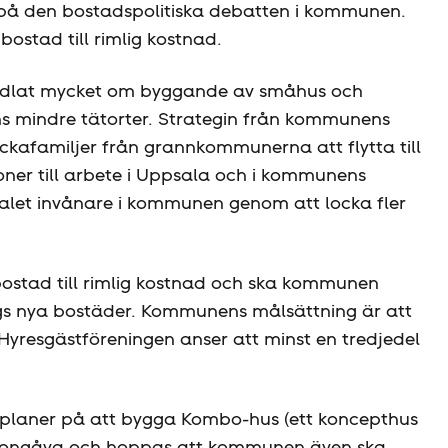
på den bostadspolitiska debatten i kommunen.
bostad till rimlig kostnad.
andlat mycket om byggande av småhus och
 mindre tätorter. Strategin från kommunens
lockafamiljer från grannkommunerna att flytta till
ner till arbete i Uppsala och i kommunens
talet invånare i kommunen genom att locka fler
ostad till rimlig kostnad och ska kommunen
ggs nya bostäder. Kommunens målsättning är att
Hyresgäst­föreningen anser att minst en tredjedel
planer på att bygga Kombo-hus (ett koncepthus
orgongåva och hoppas att kommunen även ska