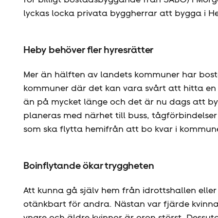
lyckas locka privata byggherrar att bygga i H
Heby behöver fler hyresrätter
Mer än hälften av landets kommuner har bosta
kommuner där det kan vara svårt att hitta en 
än på mycket länge och det är nu dags att byg
planeras med närhet till buss, tågförbindels
som ska flytta hemifrån att bo kvar i kommun
Boinflytande ökar tryggheten
Att kunna gå själv hem från idrottshallen elle
otänkbart för andra. Nästan var fjärde kvinna
yngre och äldre kvinnor är oron störst. Dessut