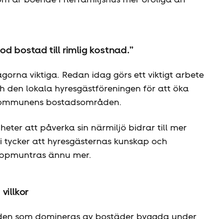
god bostad till rimlig kostnad.”
gorna viktiga. Redan idag görs ett viktigt arbete
den lokala hyresgäst­föreningen för att öka
kommunens bostadsområden.
heter att påverka sin närmiljö bidrar till mer
i tycker att hyresgästernas kunskap och
uppmuntras ännu mer.
villkor
åden som domineras av bostäder byggda under