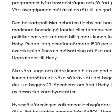
programmet lyfta bostadsfrågan och få fart 
Vårt övergripande mål är allas rätt till en god 
Den bostadspolitiska debatten i Heby har h
marknära boende på landet eller i kommunens
politiker har varit att med billig mark kunna 
Heby. Redan idag pendlar närmare 1500 perso
översiktsplan finns en målsättning att öka an
Uppsalabor till Heby.
Ska våra unga och äldre kunna hitta en god b
kunna fortsätta att växa så krävs att det by
det ska byggas 20 lägenheter om året i Heby. 
av dessa ska vara hyresrätter.
Hyresgäst­föreningen välkomnar Hebygårdars 
för billigt bostadsbyggande från SABO) i M