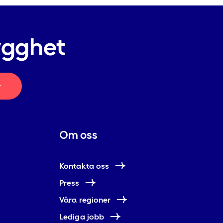
ygghet
r
Om oss
Kontakta oss
Press
Våra regioner
Lediga jobb