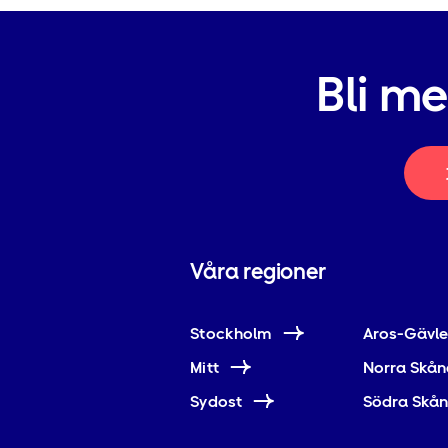
Bli m
Våra regioner
Stockholm
Aros-Gävl
Mitt
Norra Skån
Sydost
Södra Skå