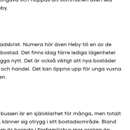
eby.
dsbrist. Numera hör även Heby till en av de
bostad. Det finns idag färre lediga lägenheter
ga nytt. Det är också viktigt att nya bostäder
er och handel. Det kan öppna upp för unga vuxna
en.
r bussen är en självklarhet för många, men totalt
 känner sig otrygg i sitt bostadsområde. Bland
om är boende i flerfamiljshus mer oroliga än