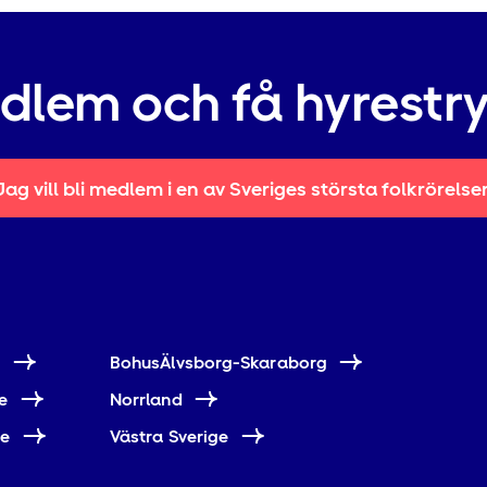
edlem och få hyrestr
Jag vill bli medlem i en av Sveriges största folkrörelse
e
BohusÄlvsborg-Skaraborg
e
Norrland
ne
Västra Sverige