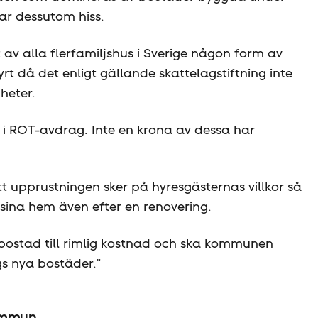
r dessutom hiss.
 av alla flerfamiljshus i Sverige någon form av
rt då det enligt gällande skattelagstiftning inte
heter.
r i ROT-avdrag. Inte en krona av dessa har
tt upprustningen sker på hyresgästernas villkor så
i sina hem även efter en renovering.
bostad till rimlig kostnad och ska kommunen
gs nya bostäder.”
kommun