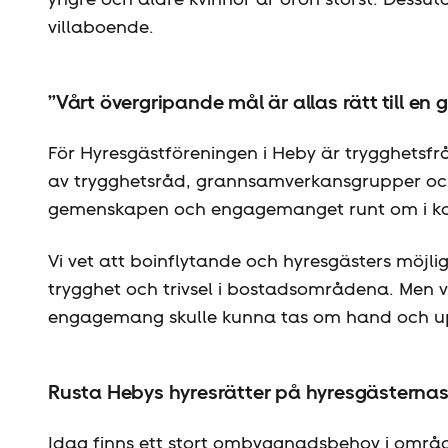
villaboende.
”Vårt övergripande mål är allas rätt till en 
För Hyresgäst­föreningen i Heby är trygghetsfrå
av trygghetsråd, grannsamverkansgrupper och 
gemenskapen och engagemanget runt om i 
Vi vet att boinflytande och hyresgästers möjlig
trygghet och trivsel i bostadsområdena. Men v
engagemang skulle kunna tas om hand och 
Rusta Hebys hyresrätter på hyresgästernas 
Idag finns ett stort ombyggnadsbehov i omr