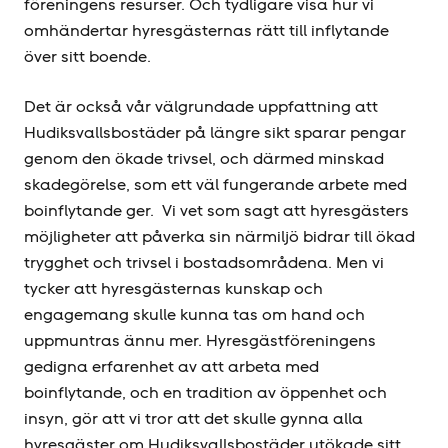
föreningens resurser. Och tydligare visa hur vi
omhändertar hyresgästernas rätt till inflytande
över sitt boende.
Det är också vår välgrundade uppfattning att
Hudiksvallsbostäder på längre sikt sparar pengar
genom den ökade trivsel, och därmed minskad
skadegörelse, som ett väl fungerande arbete med
boinflytande ger. Vi vet som sagt att hyresgästers
möjligheter att påverka sin närmiljö bidrar till ökad
trygghet och trivsel i bostadsområdena. Men vi
tycker att hyresgästernas kunskap och
engagemang skulle kunna tas om hand och
uppmuntras ännu mer. Hyresgäst­föreningens
gedigna erfarenhet av att arbeta med
boinflytande, och en tradition av öppenhet och
insyn, gör att vi tror att det skulle gynna alla
hyresgäster om Hudiksvallsbostäder utökade sitt