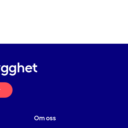
ygghet
r
Om oss