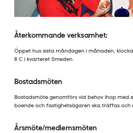
Hyresgäst­föreningen
Återkommande verksamhet:
Öppet hus sista måndagen i månaden, klockan 
8 C i kvarteret Smeden.
Bostadsmöten
Bostadsmöte genomförs vid behov ihop med even
boende och fastighetsägaren ska träffas och 
Årsmöte/medlemsmöten