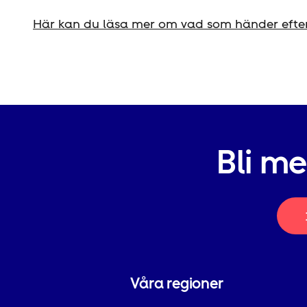
Här kan du läsa mer om vad som händer efter
Bli m
Våra regioner