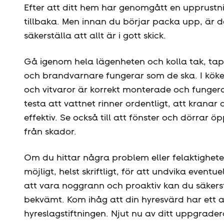
Efter att ditt hem har genomgått en upprustnin
tillbaka. Men innan du börjar packa upp, är de
säkerställa att allt är i gott skick.
Gå igenom hela lägenheten och kolla tak, tapet
och brandvarnare fungerar som de ska. I köket 
och vitvaror är korrekt monterade och funger
testa att vattnet rinner ordentligt, att kranar
effektiv. Se också till att fönster och dörrar
från skador.
Om du hittar några problem eller felaktighete
möjligt, helst skriftligt, för att undvika event
att vara noggrann och proaktiv kan du säkerst
bekvämt. Kom ihåg att din hyresvärd har ett an
hyreslagstiftningen. Njut nu av ditt uppgrad