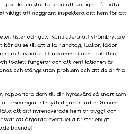
g är det en stor lättnad att äntligen få flytta
t viktigt att noggrant inspektera ditt hem för att
er, lister och golv. Kontrollera att strömbrytare
bör du se till att alla handtag, luckor, lådor
ar som förväntat. I badrummet och toaletten,
 och toalett fungerar och att ventilationen är
 öppnas och stängs utan problem och att de är fria
r, rapportera dem till din hyresvärd så snart som
uella förseningar eller ytterligare skador. Genom
älla att ditt nyrenoverade hem är tryggt och
svar att åtgärda eventuella brister enligt
erade boende!