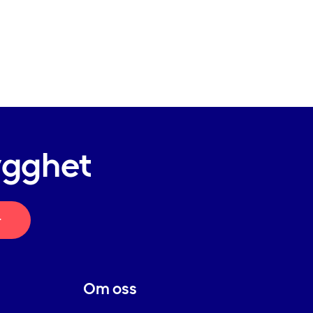
ygghet
r
Om oss