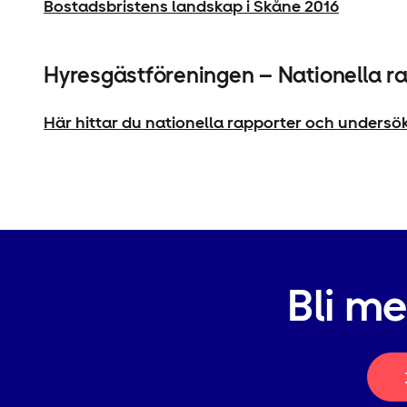
Bostadsbristens landskap i Skåne 2016
Hyresgäst­föreningen – Nationella r
Här hittar du nationella rapporter och undersö
Bli m