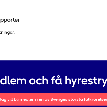
apporter
kningar.
edlem och få hyrestr
Jag vill bli medlem i en av Sveriges största folkrörelse