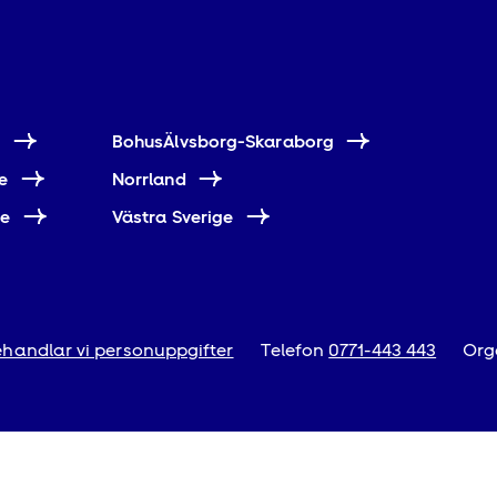
e
BohusÄlvsborg-Skaraborg
e
Norrland
ne
Västra Sverige
handlar vi personuppgifter
Telefon
0771-443 443
Org