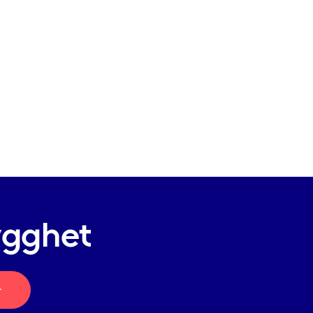
ygghet
r