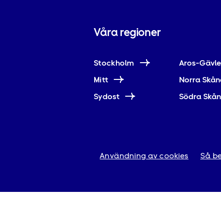
Våra regioner
Stockholm
Aros-Gävl
Mitt
Norra Skån
Sydost
Södra Skå
Användning av cookies
Så be