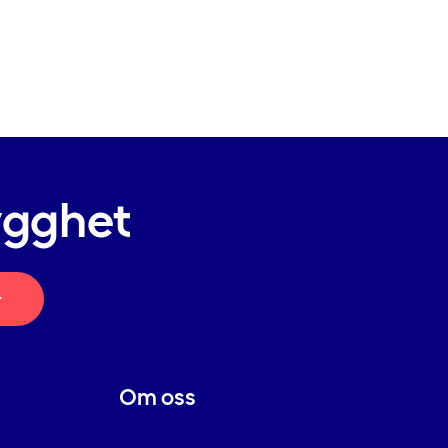
ygghet
r
Om oss