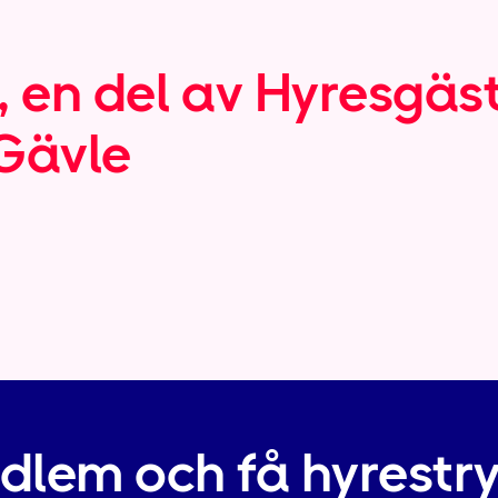
 en del av Hyresgäs
-Gävle
edlem och få hyrestr