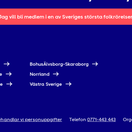
Jag vill bli medlem i en av Sveriges största folkrörelse
e
BohusÄlvsborg-Skaraborg
e
Norrland
ne
Västra Sverige
handlar vi personuppgifter
Telefon
0771-443 443
Org