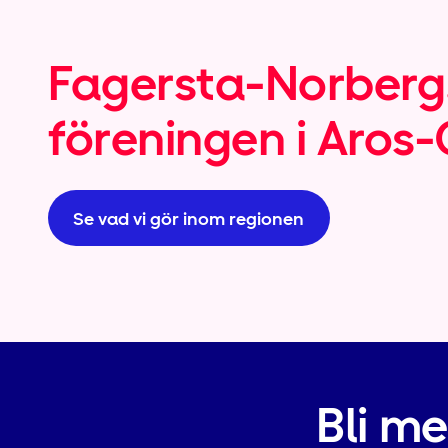
Fagersta-Norberg,
föreningen i Aros
Se vad vi gör inom regionen
Bli m