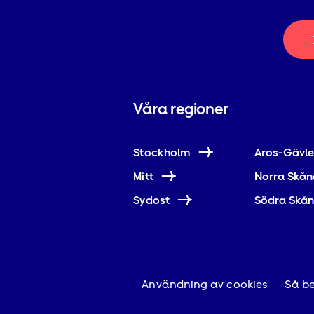
Våra regioner
Stockholm
Aros-Gävl
Mitt
Norra Skån
Sydost
Södra Skå
Användning av cookies
Så be