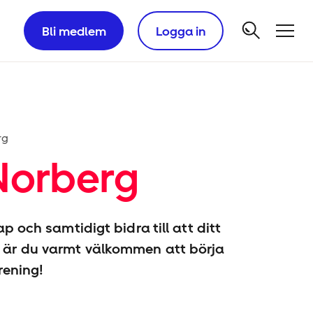
Bli medlem
Logga in
rg
Norberg
p och samtidigt bidra till att ditt
är du varmt välkommen att börja
rening!