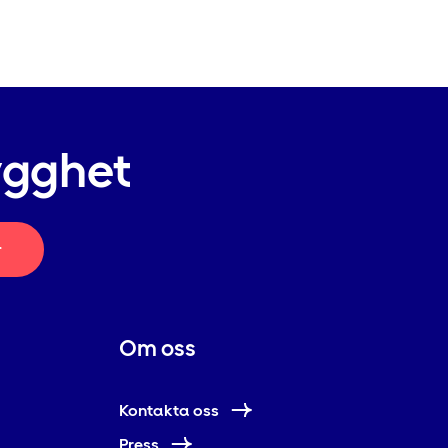
ygghet
r
Om oss
Kontakta oss
Press