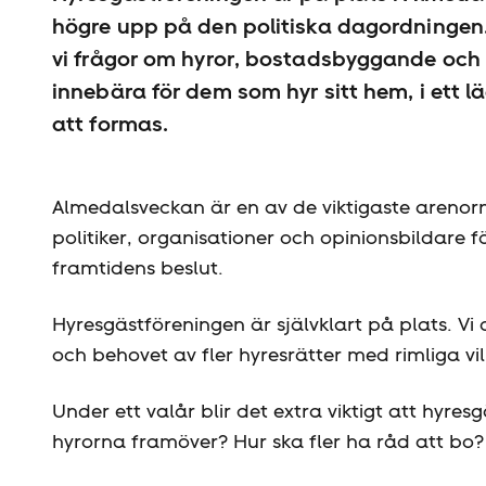
högre upp på den politiska dagordningen
vi frågor om hyror, bostadsbyggande och
innebära för dem som hyr sitt hem, i ett
att formas.
Almedalsveckan är en av de viktigaste arenorna
politiker, organisationer och opinionsbildare 
framtidens beslut.
Hyresgäst­föreningen är självklart på plats. Vi
och behovet av fler hyresrätter med rimliga vil
Under ett valår blir det extra viktigt att hyr
hyrorna framöver? Hur ska fler ha råd att bo? 