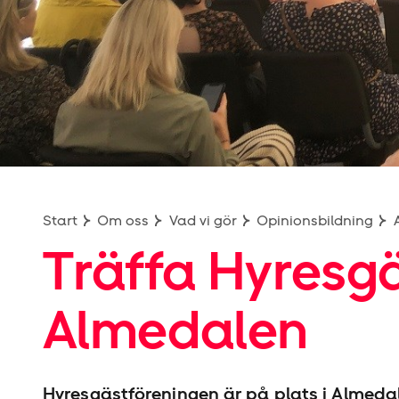
Start
Om oss
Vad vi gör
Opinionsbildning
Träffa Hyresgä
Almedalen
Hyresgäst­föreningen är på plats i Almedal