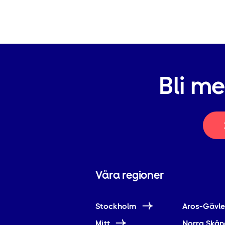
Bli m
Våra regioner
Stockholm
Aros-Gävl
Mitt
Norra Skån