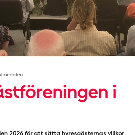
Almedalen
st­föreningen i
en 2026 för att sätta hyresgästernas villkor