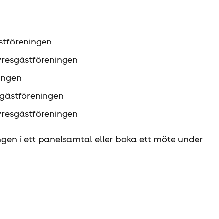
t­föreningen
resgäst­föreningen
ingen
sgäst­föreningen
resgäst­föreningen
ngen i ett panelsamtal eller boka ett möte under