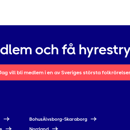
edlem och få hyrestr
Jag vill bli medlem i en av Sveriges största folkrörelse
e
BohusÄlvsborg-Skaraborg
e
Norrland