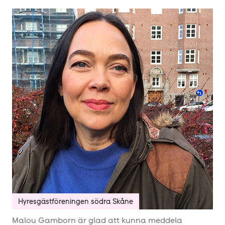
Hyresgäst­föreningen södra Skåne
Malou Gamborn är glad att kunna meddela