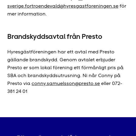
sverige.fortroendevald@hyresgastforeningen.se
för
mer information.
Brandskyddsavtal från Presto
Hyresgäst­föreningen har ett avtal med Presto
gällande brandskydd. Genom avtalet erbjuder
Presto er som lokal förening ett förmånligt pris på
SBA och brandskyddsutrusning. Ni når Conny på
Presto via
conny.samuelsson@presto.se
eller 072-
381 24 01