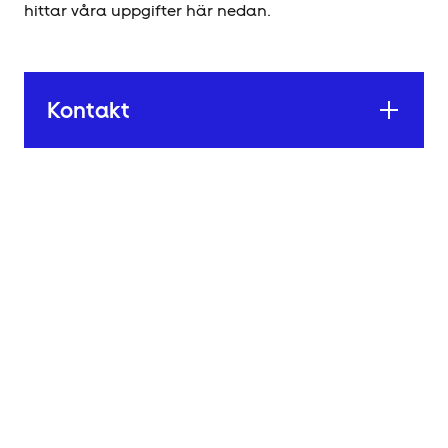
hittar våra uppgifter här nedan.
Kontakt
P
å
g
å
n
g
i
H
ä