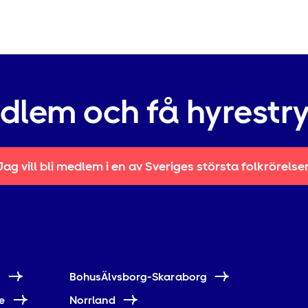
edlem och få hyrestr
Jag vill bli medlem i en av Sveriges största folkrörelse
e
BohusÄlvsborg-Skaraborg
e
Norrland