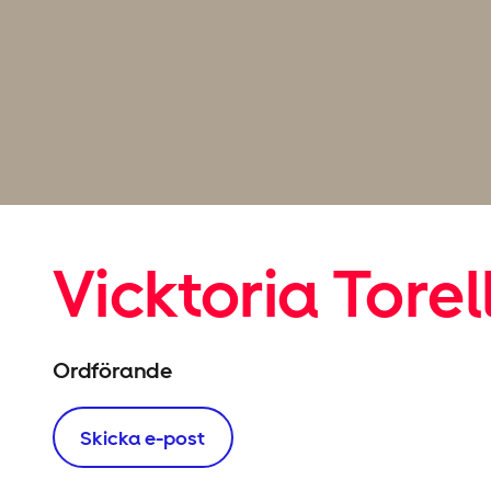
Vicktoria Torel
Ordförande
Skicka e-post