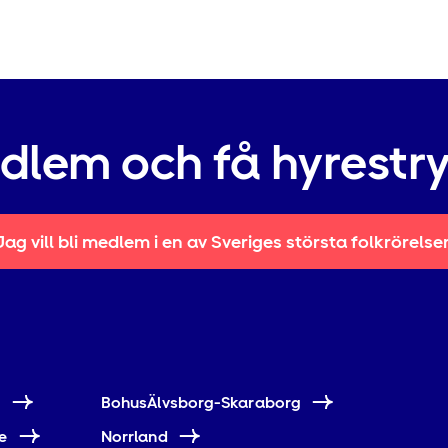
edlem och få hyrestr
Jag vill bli medlem i en av Sveriges största folkrörelse
e
BohusÄlvsborg-Skaraborg
e
Norrland