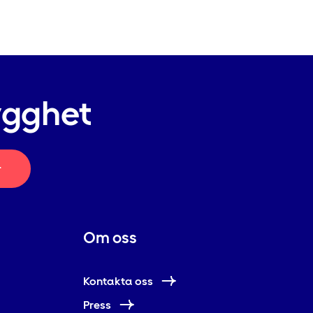
ygghet
r
Om oss
Kontakta oss
Press