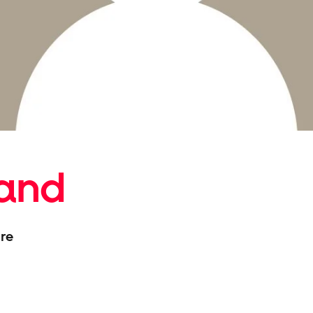
rand
re