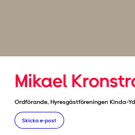
Mikael Kronst
Ordförande, Hyresgäst­föreningen Kinda-Yd
Skicka e-post