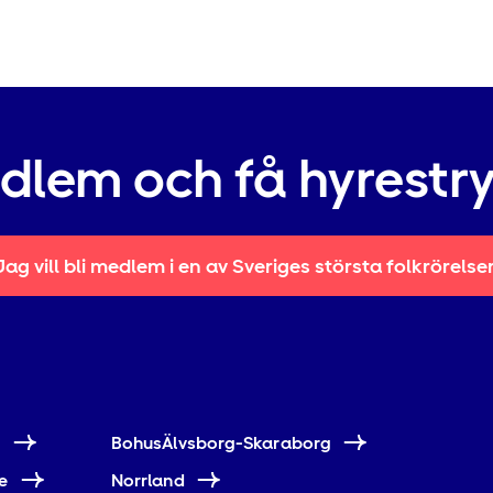
edlem och få hyrestr
Jag vill bli medlem i en av Sveriges största folkrörelse
e
BohusÄlvsborg-Skaraborg
e
Norrland