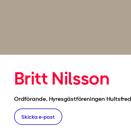
Britt Nilsson
Ordförande, Hyresgäst­föreningen Hultsfre
Skicka e-post