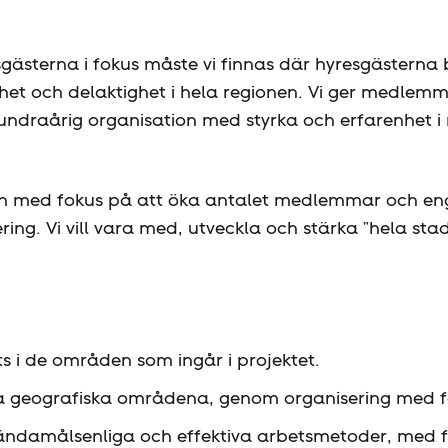
esgästerna i fokus måste vi finnas där hyresgästerna
ighet och delaktighet i hela regionen. Vi ger medle
undraårig organisation med styrka och erfarenhet i
en med fokus på att öka antalet medlemmar och e
g. Vi vill vara med, utveckla och stärka ”hela stade
ts i de områden som ingår i projektet.
da geografiska områdena, genom organisering med f
 ändamålsenliga och effektiva arbetsmetoder, med 