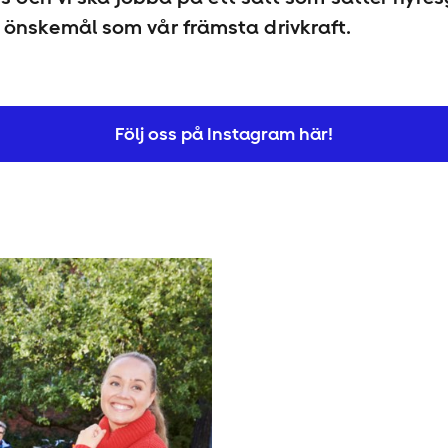
 önskemål som vår främsta drivkraft.
Följ oss på Instagram här!