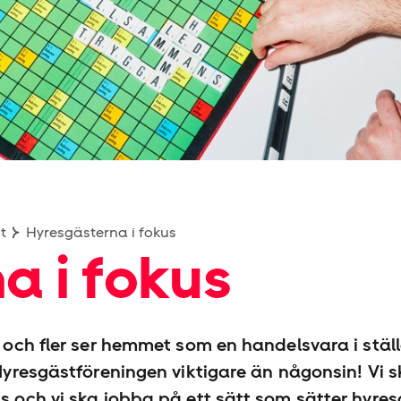
t
Hyresgästerna i fokus
a i fokus
r och fler ser hemmet som en handelsvara i ställ
 Hyresgäst­föreningen viktigare än någonsin! Vi 
ss och vi ska jobba på ett sätt som sätter hyre