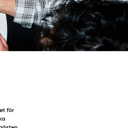
et för
ska
sgästen