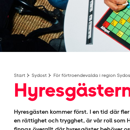
Start
Sydost
För förtroendevalda i region Sydos
Hyresgästern
Hyresgästen kommer först. I en tid där fle
en rättighet och trygghet, är vår roll som
finnas överallt där hyresgäster behöver o