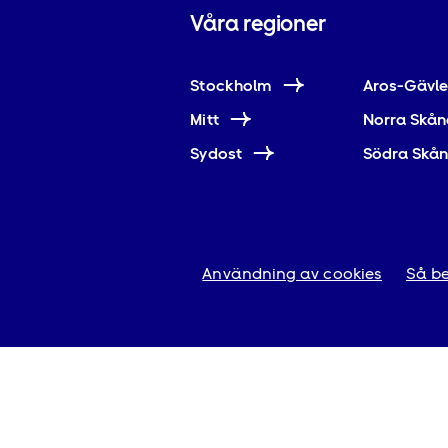
Våra regioner
Stockholm
Aros-Gävl
Mitt
Norra Skån
Sydost
Södra Skå
Användning av cookies
Så be