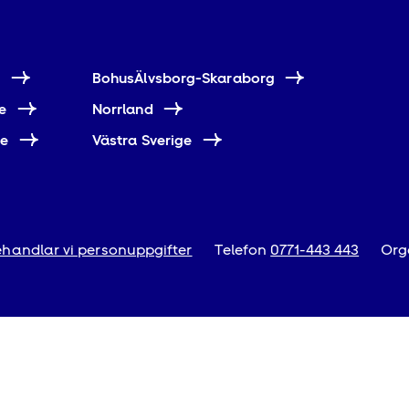
e
BohusÄlvsborg-Skaraborg
e
Norrland
ne
Västra Sverige
handlar vi personuppgifter
Telefon
0771-443 443
Org