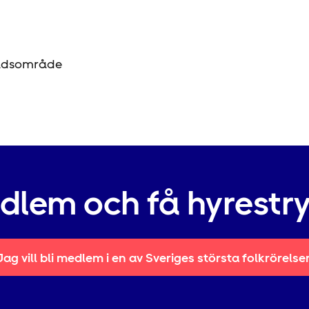
tadsområde
edlem och få hyrestr
Jag vill bli medlem i en av Sveriges största folkrörelse