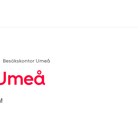
Besökskontor Umeå
 Umeå
!