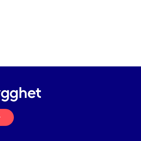
ygghet
r