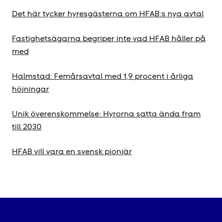
Det här tycker hyresgästerna om HFAB:s nya avtal
Fastighetsägarna begriper inte vad HFAB håller på
med
Halmstad: Femårsavtal med 1,9 procent i årliga
höjningar
Unik överenskommelse: Hyrorna satta ända fram
till 2030
HFAB vill vara en svensk pionjär