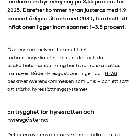
landade i en hyres­höjning på 3,55 procent för
2025. Därefter kommer hyran justeras med 1,9
procent årligen till och med 2030, förutsatt att
inflationen ligger inom spannet 1–3,5 procent.
Överenskommelsen sticker ut i det
förhandlingsklimat som nu råder, och där
osäkerheten är stor kring hur hyrorna ska sättas
framöver. Både Hyresgäst­föreningen och
HFAB
beskriver överenskommelsen som unik – och ett sätt
att stärka hyressättningssystemet.
En trygghet för hyresrätten och
hyresgästerna
Det är en överenskommelse som handlar om att