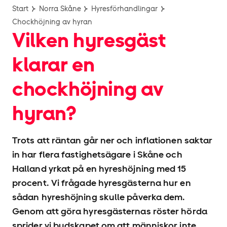
Start
Norra Skåne
Hyres­förhandlingar
Chockhöjning av hyran
Vilken hyresgäst
klarar en
chockhöjning av
hyran?
Trots att räntan går ner och inflationen saktar
in har flera fastighetsägare i Skåne och
Halland yrkat på en hyres­höjning med 15
procent. Vi frågade hyresgästerna hur en
sådan hyres­höjning skulle påverka dem.
Genom att göra hyresgästernas röster hörda
sprider vi budskapet om att människor inte