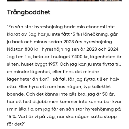
Trångboddhet
”En sån stor hyres­höjning hade min ekonomi inte
klarat av. Jag har ju inte fått 15 % i löneökning, går
ju back och minus sedan 2023 års hyres­höjning.
Nästan 800 kr i hyres­höjning sen år 2023 och 2024.
Jag i en 1:a, betalar i nuläget 7 400 kr, lägenheten är
sliten, huset byggt 1957. Och jag kan ju inte flytta till
en mindre lägenhet, eller finns det mindre
lägenheter än 1:or? I så fall får jag flytta till en halv
etta. Eller hyra ett rum hos någon, typ kollektivt
boende. Och det känns inte alls bra, jag är 50 år,
har ett heltidsjobb men kommer inte kunna bor kvar
i min lilla 1:a om jag får en sån stor hyres­höjning på
15 %. Vart är vi på väg, när ska någon sätta stopp
för det?”