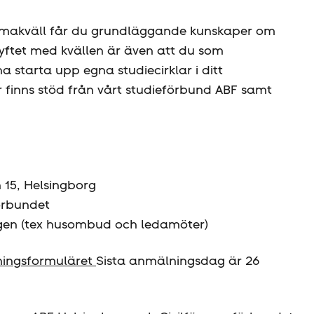
emakväll får du grundläggande kunskaper om
yftet med kvällen är även att du som
a starta upp egna studiecirklar i ditt
inns stöd från vårt studieförbund ABF samt
 15, Helsingborg
örbundet
ngen (tex husombud och ledamöter)
lningsformuläret
Sista anmälningsdag är 26