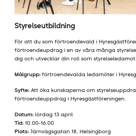
Styrelseutbildning
För att du som förtroendevald i Hyresgäst­för
förtroendeupdrag i en av våra många styrelser
dig och utvecklar din roll som styrelseledamot
Målgrupp:
förtroendevalda ledamöter i Hyresg
Syfte:
Att öka kunskaperna om styrelseuppdrag
förtroendeuppdrag i Hyresgäst­föreningen.
Datum:
lördag 13 april
Tid:
10.00-16.00
Plats:
Järnvägsgatan 18, Helsingborg