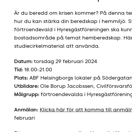
Är du beredd om krisen kommer? På denna t
hur du kan stärka din beredskap i hemmiljö. S
förtroendevald i Hyresgäst­föreningen ska kunn
bostadsområde på temat hemberedskap. Här f
studiecirkelmaterial att använda.
Datum:
torsdag 29 februari 2024
Tid:
18.00-21.00
Plats:
ABF Helsingborgs lokaler på Södergatan
Utbildare:
Ole Borup Jacobssen, Civilförsvarsf
Målgrupp:
förtroendevalda i Hyresgäst­föreni
Anmälan:
Klicka här för att komma till anmä
februari