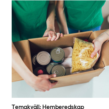
iStock
Temakväll: Hemberedskap