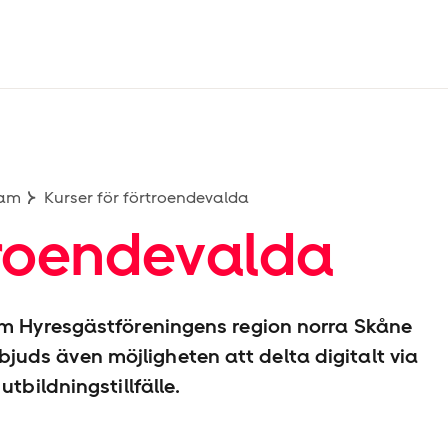
ram
Kurser för förtroendevalda
troendevalda
om Hyresgäst­föreningens region norra Skåne
 erbjuds även möjligheten att delta digitalt via
tbildningstillfälle.