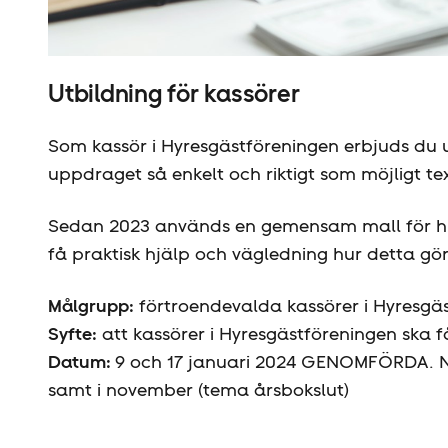
iStock
Utbildning för kassörer
Som kassör i Hyresgäst­föreningen erbjuds du u
uppdraget så enkelt och riktigt som möjligt t
Sedan 2023 används en gemensam mall för huv
få praktisk hjälp och vägledning hur detta gör
Målgrupp:
förtroendevalda kassörer i Hyresgäs
Syfte:
att kassörer i Hyresgäst­föreningen ska 
Datum:
9 och 17 januari 2024 GENOMFÖRDA. Nästa
samt i november (tema årsbokslut)