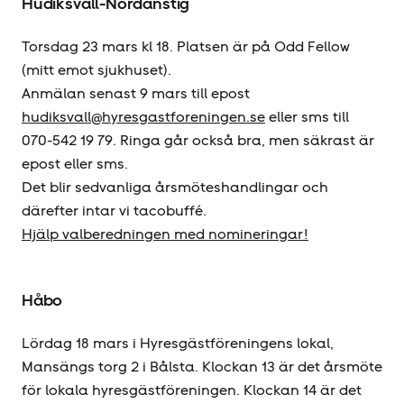
Hudiksvall-Nordanstig
Torsdag 23 mars kl 18. Platsen är på Odd Fellow
(mitt emot sjukhuset).
Anmälan senast 9 mars till epost
hudiksvall@hyresgastforeningen.se
eller sms till
070-542 19 79. Ringa går också bra, men säkrast är
epost eller sms.
Det blir sedvanliga årsmöteshandlingar och
därefter intar vi tacobuffé.
Hjälp valberedningen med nomineringar!
Håbo
Lördag 18 mars i Hyresgäst­föreningens lokal,
Mansängs torg 2 i Bålsta. Klockan 13 är det årsmöte
för lokala hyresgäst­föreningen. Klockan 14 är det