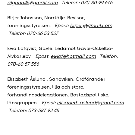
algunn45@gmail.com
Telefon: 070-30 99 676
Birjer Johnsson, Norrtälje. Revisor,
föreningsstyrelsen.
Epost:
birjer.j@gmail.com
Telefon 070-66 53 527
Ewa Löfqvist, Gävle. Ledamot Gävle-Ockelbo-
Älvkarleby.
Epost:
ewlof@hotmail.com
Telefon:
070-60 57 556
Elisabeth Åslund , Sandviken. Ordförande i
föreningsstyrelsen, lilla och stora
förhandlingsdelegationen. Bostadspolitiska
länsgruppen.
Epost:
elisabeth.aslund@gmail.com
Telefon: 073-587 92 45