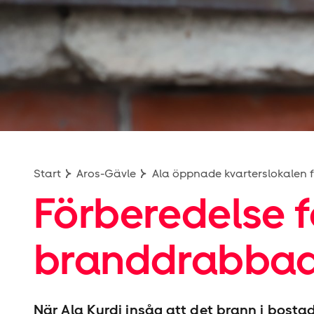
Start
Aros-Gävle
Ala öppnade kvarterslokalen
Förberedelse fö
branddrabbad
När Ala Kurdi insåg att det brann i bost