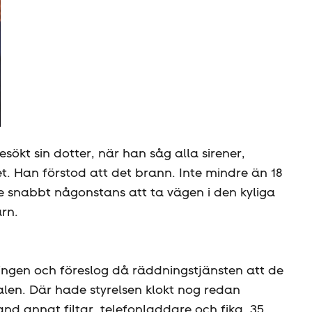
sökt sin dotter, när han såg alla sirener,
. Han förstod att det brann. Inte mindre än 18
snabbt någonstans att ta vägen i den kyliga
rn.
ningen och föreslog då räddningstjänsten att de
len. Där hade styrelsen klokt nog redan
 bland annat filtar, telefonladdare och fika. 35