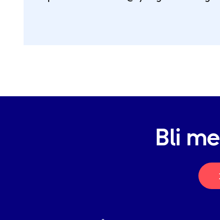
Bli m