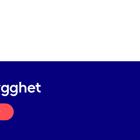
ygghet
r