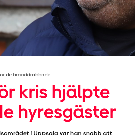
 för de branddrabbade
r kris hjälpte
e hyresgäster
adsområdet i Uppsala var han snabb att