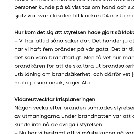
personer kunde på så viss tas om hand och sl
själv var kvar i lokalen till klockan 04 nästa m
Hur kom det sig att styrelsen hade gjort så klok
– Vi har alltid såna saker där. Det händer ju o
har vi haft fem bränder på vår gata. Det är t
det kan vara brandfarligt. Men få vet hur man 
brandkåren för att de ska lära ut brandsäkerh
utbildning om brandsäkerhet, och därför vet 
matolja som orsak, säger Ala.
Vidareutvecklar krisplaneringen
Någon vecka efter branden samlades styrels
av utmaningarna under brandnatten var att de
kunde inte nå de övriga i styrelsen.
– Nu har vi bestämt att vi måste kunna nå va