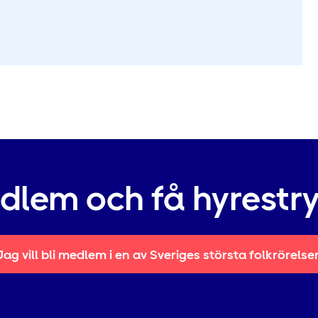
edlem och få hyrestr
Jag vill bli medlem i en av Sveriges största folkrörelse