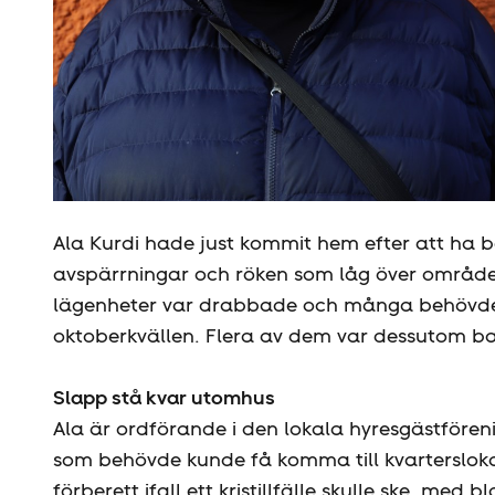
Ala Kurdi hade just kommit hem efter att ha be
avspärrningar och röken som låg över området
lägenheter var drabbade och många behövde 
oktoberkvällen. Flera av dem var dessutom ba
Slapp stå kvar utomhus
Ala är ordförande i den lokala hyresgäst­före
som behövde kunde få komma till kvartersloka
förberett ifall ett kristillfälle skulle ske, med