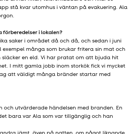
app stå kvar utomhus i väntan på evakuering. Ala
orgon.
a förberedelser i lokalen?
lika saker i området då och då, och sedan i juni
ill exempel många som brukar fritera sin mat och
släcker en eld. Vi har pratat om att bjuda hit
et. I mitt gamla jobb inom storkök fick vi mycket
jag att väldigt många bränder startar med
en och utvärderade händelsen med branden. En
t bara var Ala som var tillgänglig och han
randra jämt, även på natten, om något liknande