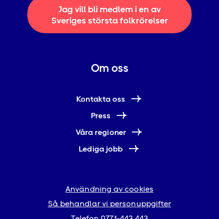
Jag vill bli medlem i en av
Sveriges största folkrörelser
Om oss
Kontakta oss
Press
Våra regioner
Lediga jobb
Användning av cookies
Så behandlar vi personuppgifter
Telefon
0771-443 443