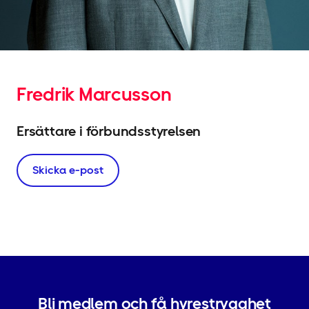
Fredrik Marcusson
Ersättare i förbundsstyrelsen
Skicka e-post
Bli medlem och få hyrestrygghet