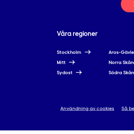
Våra regioner
Stockholm
Aros-Gävl
Mitt
Norra Skån
Sydost
Södra Skå
Användning av cookies
Så be