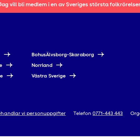
Jag vill bli medlem i en av Sveriges största folkrörelse
e
BohusÄlvsborg-Skaraborg
e
Norrland
ne
Västra Sverige
handlar vi personuppgifter
Telefon
0771-443 443
Org