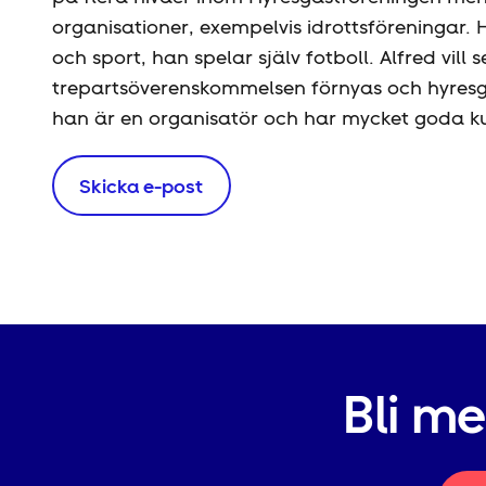
organisationer, exempelvis idrottsföreningar.
och sport, han spelar själv fotboll. Alfred vil
treparts­överenskommelsen förnyas och hyresgäs
han är en organisatör och har mycket goda 
Skicka e-post
Bli m