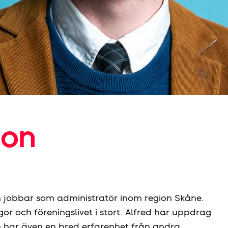
son
h jobbar som administratör inom region Skåne.
gor och föreningslivet i stort. Alfred har uppdrag
n har även en bred erfarenhet från andra