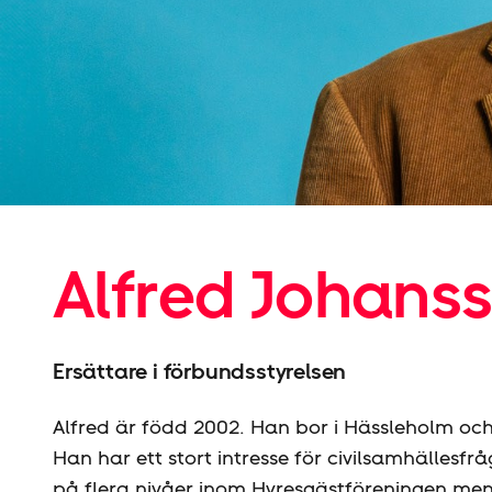
Alfred Johans
Ersättare i förbundsstyrelsen
Alfred är född 2002. Han bor i Hässleholm oc
Han har ett stort intresse för civilsamhällesfrå
på flera nivåer inom Hyresgäst­föreningen me