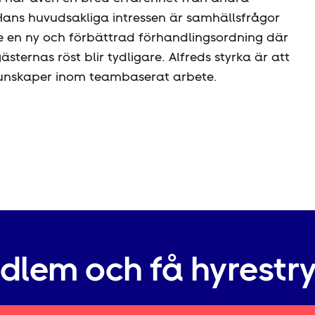
 Hans huvudsakliga intressen är samhällsfrågor
l se en ny och förbättrad förhandlingsordning där
ternas röst blir tydligare. Alfreds styrka är att
kunskaper inom teambaserat arbete.
edlem och få hyrestr