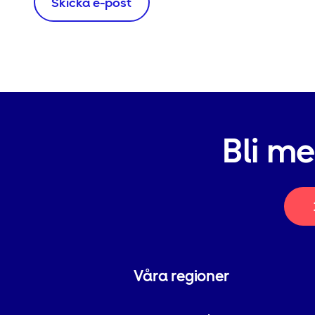
Skicka e-post
Bli m
Våra regioner