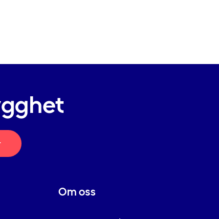
ygghet
r
Om oss