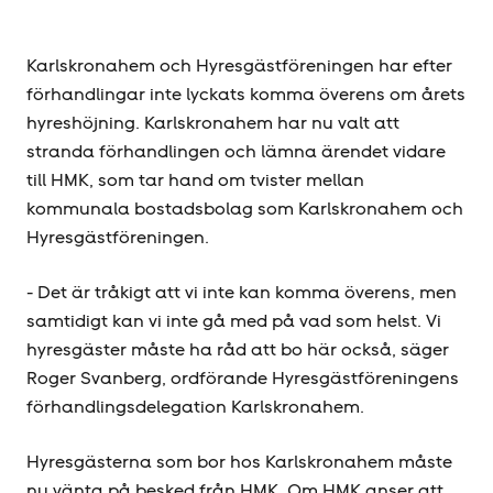
Karlskronahem och Hyresgäst­föreningen har efter
förhandlingar inte lyckats komma överens om årets
hyres­höjning. Karlskronahem har nu valt att
stranda förhandlingen och lämna ärendet vidare
till HMK, som tar hand om tvister mellan
kommunala bostadsbolag som Karlskronahem och
Hyresgäst­föreningen.
- Det är tråkigt att vi inte kan komma överens, men
samtidigt kan vi inte gå med på vad som helst. Vi
hyresgäster måste ha råd att bo här också, säger
Roger Svanberg, ordförande Hyresgäst­föreningens
förhandlingsdelegation Karlskronahem.
Hyresgästerna som bor hos Karlskronahem måste
nu vänta på besked från HMK. Om HMK anser att