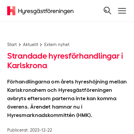
Start
Aktuellt
Extern nyhet
Strandade hyres­förhandlingar i
Karlskrona
Förhandlingarna om årets hyres­höjning mellan
Karlskronahem och Hyresgäst­föreningen
avbryts eftersom parterna inte kan komma
överens. Ärendet hamnar nu i
Hyresmarknadskommittén (HMK).
Publicerat:
2023-12-22