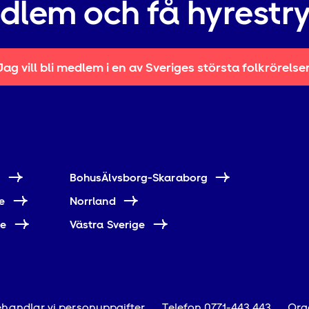
edlem och få hyrestr
Jag vill bli medlem i en av Sveriges största folkrörelse
e
BohusÄlvsborg-Skaraborg
e
Norrland
ne
Västra Sverige
handlar vi personuppgifter
Telefon
0771-443 443
Org