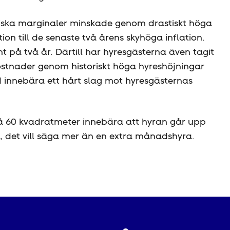
miska marginaler minskade genom drastiskt höga
tion till de senaste två årens skyhöga inflation.
på två år. Därtill har hyresgästerna även tagit
stnader genom historiskt höga hyres­höjningar
 innebära ett hårt slag mot hyresgästernas
på 60 kvadratmeter innebära att hyran går upp
r, det vill säga mer än en extra månadshyra.