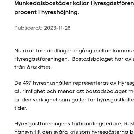
Munkedalsbostäder kallar Hyresgäst­föreni
procent i hyres­höjning.
Publicerat:
2023-11-28
Nu drar förhandlingen ingång mellan kommu
Hyresgäst­föreningen. Bostadsbolaget har avis
från årsskiftet.
De 497 hyreshushållen representeras av Hyres
all rimlighet och menar att bostadsbolaget 
är den verklighet som gäller för hyresgästkol
tider.
Hyresgäst­föreningens förhandlingsledare, Ros
hänsyn till den svåra kris som hyresgästerna bef