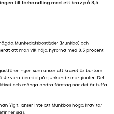
ngen till förhandling med ett krav på 8,5
nägda Munkedalsbostäder (Munkbo) och
erat att man vill höja hyrorna med 8,5 procent
gäst­föreningen som anser att kravet är bortom
måste vara beredd på sjunkande marginaler. Det
lektivet och många andra företag när det är tuffa
han Yigit, anser inte att Munkbos höga krav tar
inner sig i.