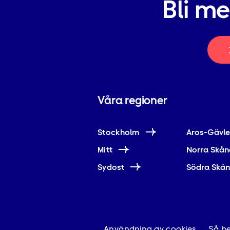
Bli m
Våra regioner
Stockholm
Aros-Gävl
Mitt
Norra Skån
Sydost
Södra Skå
Användning av cookies
Så be