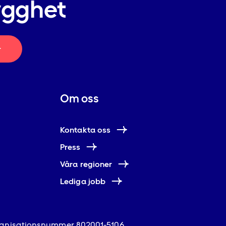
ygghet
r
Om oss
Kontakta oss
Press
Våra regioner
Lediga jobb
anisationsnummer 802001-5106