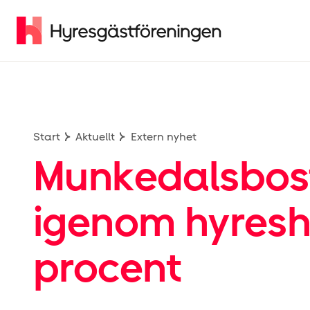
Start
Aktuellt
Extern nyhet
Munkedalsbostä
igenom hyres­h
procent