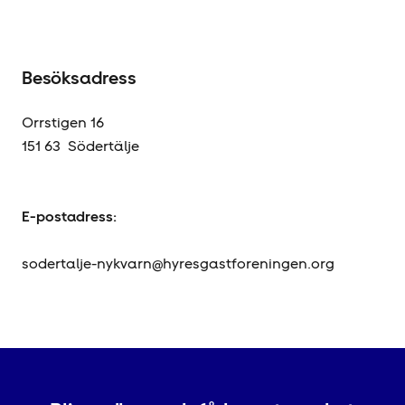
Besöksadress
Orrstigen 16
151 63 Södertälje
E-postadress:
sodertalje-nykvarn@hyresgastforeningen.org